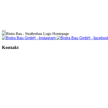
Kontakt
STL Bau GmbH & Co. KG
Dehsaer Straße 20
02708 Löbau
Telefonnummer:
03585 864-300
info@stl-bau.de
www.stl-bau.de